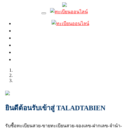
Toggle
navigation
หน้าแรก
ขั้นตอนดำเนินงาน
เอกสารที่ใช้
การชำระเงิน
ติดต่อเรา
Previous
Next
ยินดีต้อนรับเข้าสู่ TALADTABIEN
รับซื้อทะเบียนสวย-ขายทะเบียนสวย-จองเลข-ฝากเลข-จำนำ-