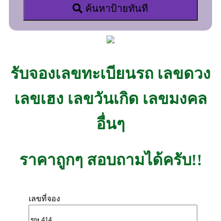
ค้นหาป้ายทันที
รับจองเลขทะเบียนรถ เลขดวง
เลขเฮง เลขวันเกิด เลขมงคล
อื่นๆ
ราคาถูกๆ สอบถามได้ครับ!!
เลขที่จอง