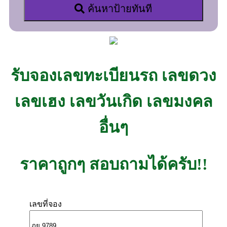
ค้นหาป้ายทันที
รับจองเลขทะเบียนรถ เลขดวง
เลขเฮง เลขวันเกิด เลขมงคล
อื่นๆ
ราคาถูกๆ สอบถามได้ครับ!!
เลขที่จอง