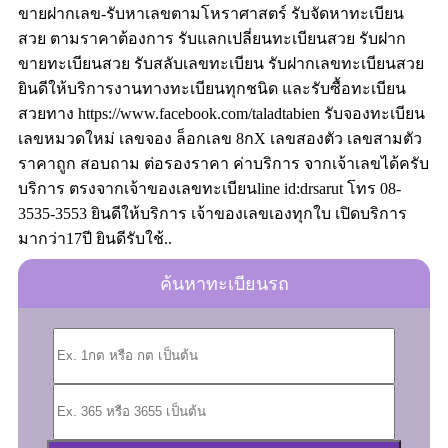
ขายฝากเลข-รับหาเลขตามโหราศาสตร์ รับจัดหาทะเบียน
สวย ตามราคาต้องการ รับแลกเปลี่ยนทะเบียนสวย รับฝาก
ขายทะเบียนสวย รับสลับเลขทะเบียน รับฝากเลขทะเบียนสวย
ยินดีให้บริการงานทางทะเบียนทุกชนิด และรับซื้อทะเบียน
สวยทาง https://www.facebook.com/taladtabien รับจองทะเบียน
เลขหมวดใหม่ เลขจอง ล็อกเลข 8กX เลขสองตัว เลขสามตัว
ราคาถูก สอบถาม ต่อรองราคา ค่าบริการ จากเจ้าเลขได้ครับ
บริการ ตรงจากเจ้าของเลขทะเบียนline id:drsarut โทร 08-
3535-3553 ยินดีให้บริการ เจ้าของเลขเองทุกใบ เปิดบริการ
มากว่า17ปี ยินดีรับใช้..
ค้นหาทะเบียนรถ