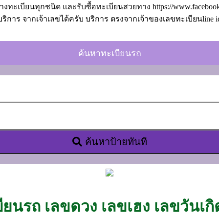
งทะเบียนทุกชนิด และรับซื้อทะเบียนสวยทาง https://www.faceboo
าร จากเจ้าเลขได้ครับ บริการ ตรงจากเจ้าของเลขทะเบียนline id:d
ค้นหาทะเบียนรถ
ค้นหาป้ายทันที
ียนรถ เลขดวง เลขเฮง เลขวันเกิ