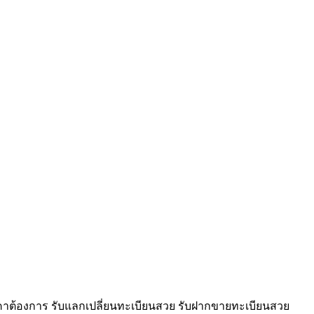
าต้องการ รับแลกเปลี่ยนทะเบียนสวย รับฝากขายทะเบียนสวย