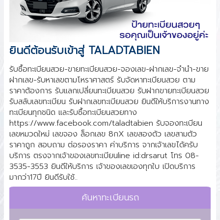
ยินดีต้อนรับเข้าสู่ TALADTABIEN
รับซื้อทะเบียนสวย-ขายทะเบียนสวย-จองเลข-ฝากเลข-จำนำ-ขาย
ฝากเลข-รับหาเลขตามโหราศาสตร์ รับจัดหาทะเบียนสวย ตาม
ราคาต้องการ รับแลกเปลี่ยนทะเบียนสวย รับฝากขายทะเบียนสวย
รับสลับเลขทะเบียน รับฝากเลขทะเบียนสวย ยินดีให้บริการงานทาง
ทะเบียนทุกชนิด และรับซื้อทะเบียนสวยทาง
https://www.facebook.com/taladtabien รับจองทะเบียน
เลขหมวดใหม่ เลขจอง ล็อกเลข 8กX เลขสองตัว เลขสามตัว
ราคาถูก สอบถาม ต่อรองราคา ค่าบริการ จากเจ้าเลขได้ครับ
บริการ ตรงจากเจ้าของเลขทะเบียนline id:drsarut โทร 08-
3535-3553 ยินดีให้บริการ เจ้าของเลขเองทุกใบ เปิดบริการ
มากว่า17ปี ยินดีรับใช้..
ค้นหาทะเบียนรถ