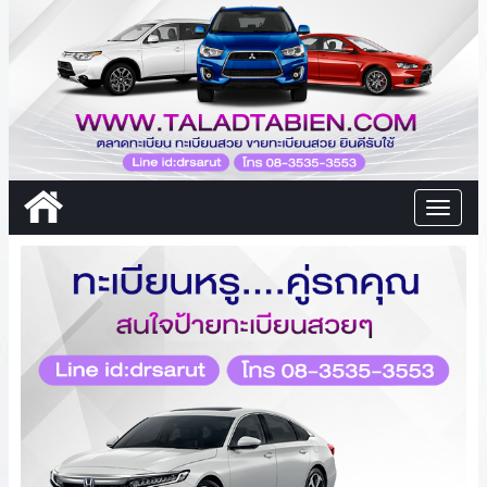
Toggl
naviga
Previous
Nex