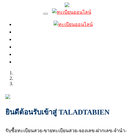
Toggle
navigation
หน้าแรก
ขั้นตอนดำเนินงาน
เอกสารที่ใช้
การชำระเงิน
ติดต่อเรา
Previous
Next
ยินดีต้อนรับเข้าสู่ TALADTABIEN
รับซื้อทะเบียนสวย-ขายทะเบียนสวย-จองเลข-ฝากเลข-จำนำ-